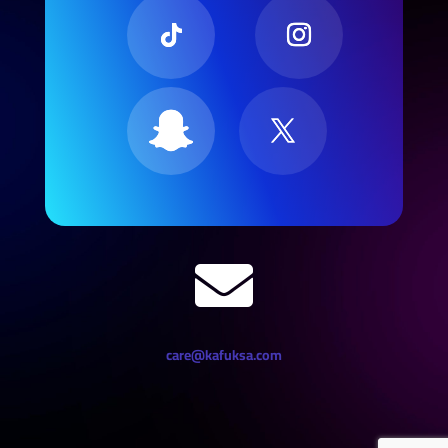

care@kafuksa.com